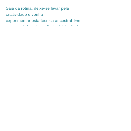
Saia da rotina, deixe-se levar pela 
criatividade e venha
experimentar esta técnica ancestral. Em 
cada workshop de cerâmica iniciação é 
abordada uma temática diferente, criar um 
objecto específico, uma caneca, uma jarra 
ou uma caixa. Começaremos com uma 
introdução aos materiais que se utilizam e 
algumas das técnicas básicas para fazer 
as nossas peças únicas.
A Caixinha de Surpresas
Será criada uma caixa em cerâmica única 
sem recurso a moldes, através da técnica 
da ocagem, cuja decoração será feita com 
recurso a relevos texturas e pintura com 
engobes coloridos. 
Mostrar mais