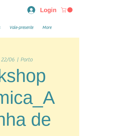
Login
s
Vale-presente
More
 22/06
  |  
Porto
kshop
mica_A
inha de