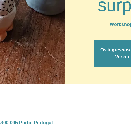
sur
Workshop
Os ingressos
Ver ou
4300-095 Porto, Portugal