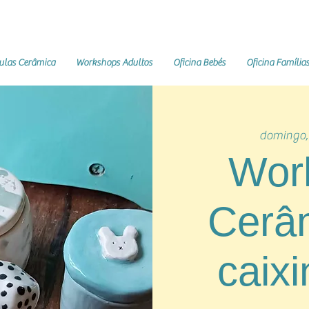
ulas Cerâmica
Workshops Adultos
Oficina Bebés
Oficina Família
domingo,
Wor
Cerâ
caix