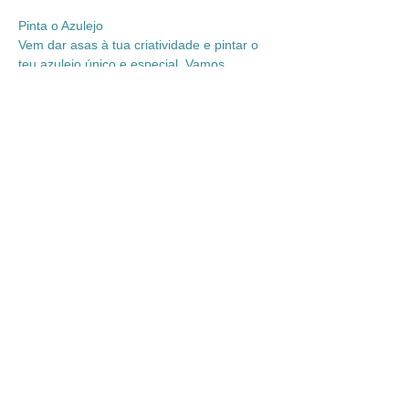
Pinta o Azulejo
Vem dar asas à tua criatividade e pintar o 
teu azulejo único e especial. Vamos 
conhecer os processos e materiais 
explorando esta técnica tão portuguesa 
dando-lhe um toque contemporâneo e 
pessoal onde a tradição e a criatividade se 
unem. Neste workshop iremos pintar um 
azulejo a partir da utilização de 
moldes/stencils. Cada participante terá ao 
seu dispor 2 azulejos, um dos quais serve 
para experimentação.
As peças ficarão na Oficina Josefina para 
serem cozidas e posteriormente serem 
levantadas. 
 +14 
Mostrar mais