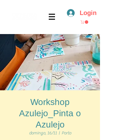
Login
Workshop
Azulejo_Pinta o
Azulejo
domingo, 16/11
  |  
Porto