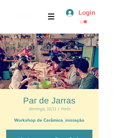
Login
Par de Jarras
domingo, 10/11
  |  
Porto
Workshop de Cerâmica_iniciação