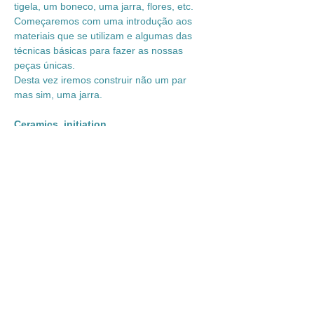
tigela, um boneco, uma jarra, flores, etc. 
Começaremos com uma introdução aos 
materiais que se utilizam e algumas das 
técnicas básicas para fazer as nossas 
peças únicas.
Desta vez iremos construir não um par 
mas sim, uma jarra.
Ceramics_initiation
Get out of the routine, let yourself be 
creative and experiment try this ancient 
technique. In each ceramics initiation 
workshop a different theme is covered, 
create a specific object, be it a plate, a 
bowl, a doll, a vase, flowers, etc. We will 
start with an introduction to the materials 
used and some of the basic techniques to 
make our unique pieces.
Compartilhe esse evento