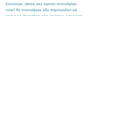
funcionar, desta vez vamos monotipias 
criar! As monotipias são impressões tal 
como os desenhos são únicas e especiais. 
 Estas monotipias são pinturas feitas em 
espelhos depois impressas em papel. 
Podemos repetir mas nunca fazer igual!​
+2a
​Mirrored Monotypes​: grab your paints, 
rollers, mirrors and brushes and put your 
imagination to work, this time we're going 
to create monotypes! Monotypes are prints, 
just like drawings, that are unique and 
special.  These monotypes are paintings 
made on mirrors and then printed on 
paper. We can repeat it but never do the 
same thing!
+2yo
Compartilhe esse evento