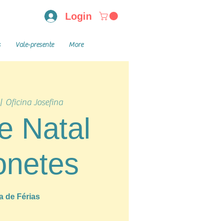
Login
s
Vale-presente
More
|  
Oficina Josefina
e Natal
onetes
a de Férias