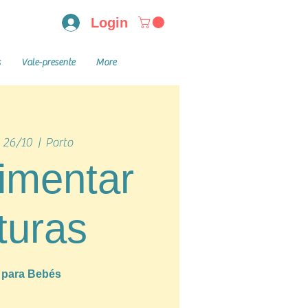
Login
s
Vale-presente
More
 26/10
  |  
Porto
imentar
turas
a para Bebés