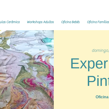
ulas Cerâmica
Workshops Adultos
Oficina Bebés
Oficina Família
domingo,
Exper
Pin
Oficin