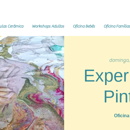
ulas Cerâmica
Workshops Adultos
Oficina Bebés
Oficina Família
domingo,
Exper
Pin
Oficin