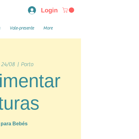
Login
s
Vale-presente
More
 24/08
  |  
Porto
imentar
turas
a para Bebés