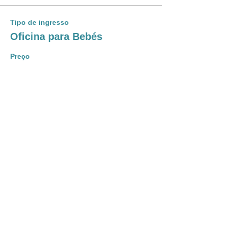
Tipo de ingresso
Oficina para Bebés
Preço
De 0,00 € até 22,00 €
Bebé+Adulto
22,00 €
+ 0,55 € de taxa de serviço de ingresso
Quantidade
tenho um VOUCHER
0,00 €
+ 0,00 € de taxa de serviço de ingresso