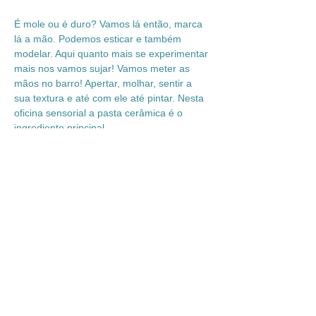
É mole ou é duro? Vamos lá então, marca 
lá a mão. Podemos esticar e também 
modelar. Aqui quanto mais se experimentar 
mais nos vamos sujar! Vamos meter as 
mãos no barro! Apertar, molhar, sentir a 
sua textura e até com ele até pintar. Nesta 
oficina sensorial a pasta cerâmica é o 
ingrediente principal.
Atenção:
 Para as oficinas de cerâmica, 
Bebés e Acompanhantes, deverão trazer 
roupa que se possa sujar e uma muda de 
roupa para a criança, eventualmente meias 
para os Adultos.
Experimenting Ceramic
Is it soft or is it hard? Come on then, mark 
your hand there. We can stretch and also 
model. Here, the more you try the more 
you get dirty! Let's get our hands in the 