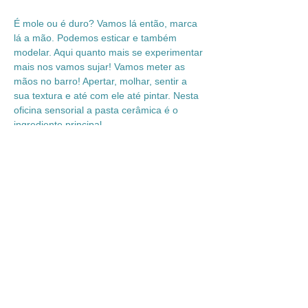
É mole ou é duro? Vamos lá então, marca 
lá a mão. Podemos esticar e também 
modelar. Aqui quanto mais se experimentar 
mais nos vamos sujar! Vamos meter as 
mãos no barro! Apertar, molhar, sentir a 
sua textura e até com ele até pintar. Nesta 
oficina sensorial a pasta cerâmica é o 
ingrediente principal.
Atenção:
 Para as oficinas de cerâmica, 
Bebés e Acompanhantes, deverão trazer 
roupa que se possa sujar e uma muda de 
roupa para a criança, eventualmente meias 
para os Adultos.
Experimenting Ceramic
Is it soft or is it hard? Come on then, mark 
your hand there. We can stretch and also 
model. Here, the more you try the more 
you get dirty! Let's get our hands in the 