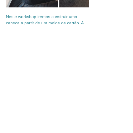
Neste workshop iremos construir uma 
caneca a partir de um molde de cartão. A 
forma da pega e o exterior da caneca que 
será personalizada posteriormente através 
de texturas e relevos. Por fim será pintada 
com engobes coloridos.
Adultos
+12 a​
Coffee cup with or without a stem: In this 
workshop we will build a mug from a 
cardboard mold. The shape of the handle 
and the exterior of the mug will be 
customized later through textures and 
reliefs. Finally, it will be painted with colorful 
engobes.
Adults
Mostrar mais