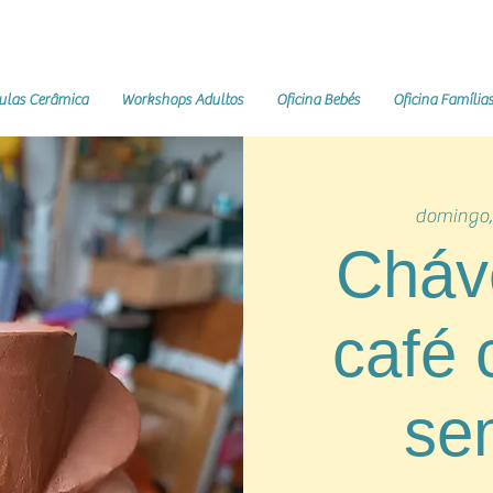
ulas Cerâmica
Workshops Adultos
Oficina Bebés
Oficina Família
domingo,
Cháv
café
se