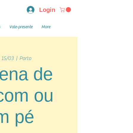
Login
s
Vale-presente
More
 15/03
  |  
Porto
ena de
 com ou
m pé