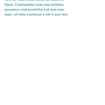
barro. Começamos com uma bolinha, 
puxamos uma pontinha e já tem uma 
pata, só falta continuar e ver o que isto 
vai dar:  um cão a correr ou um gato a 
espreguiçar… Uma pessoa a ler ou um 
pato a nadar…. Uma flor com raíz, uma 
tigela com pernas ou uma caneca com 
nariz. Se ainda o tempo nos sobrar 
soltamos a nossa criatividade, também 
a iremos pintar. Nesta oficina iremos 
aprender algumas técnicas básicas de 
construção de peças decorativas em 
cerâmica e criar uma.
+2a
Ceramic Lab
Mostrar mais
Compartilhe esse evento