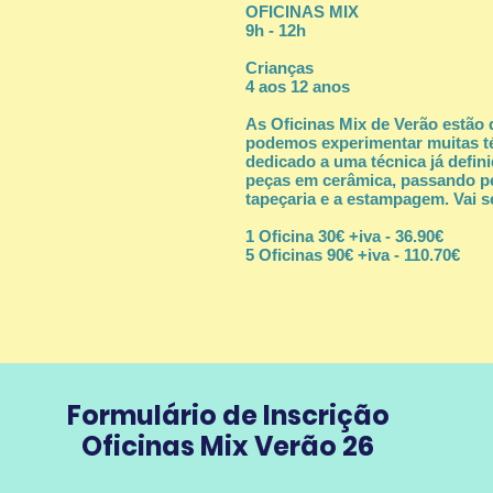
OFICINAS MIX
9h - 12h
Crianças
4 aos 12 anos
As Oficinas Mix de Verão estão d
podemos experimentar muitas téc
dedicado a uma técnica já defin
peças em cerâmica, passando pe
tapeçaria e a estampagem. Vai
1 Oficina 30€ +iva - 36.90€
5 Oficinas 90€ +iva - 110.70€
Formulário de Inscrição
Oficinas Mix Verão 26