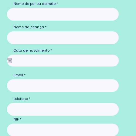
Nome do pai ou da mãe
Nome da criança
r
Data de nascimento
*
e
q
u
i
r
e
d
Email
telefone
NIF