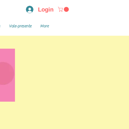
Login
s
Vale-presente
More