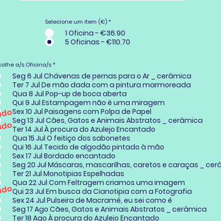
Selecione um item (€)
*
1 Oficina - €36.90
5 Oficinas - €110.70
O
colhe a/s Oficina/s
*
b
r
Seg 6 Jul Chávenas de pernas para o Ar _ cerâmica
i
Ter 7 Jul De mão dada com a pintura marmoreada
g
a
Qua 8 Jul Pop-up de boca aberta
t
Qui 9 Jul Estampagem não é uma miragem
ó
r
ado
Sex 10 Jul Paisagens com Polpa de Papel
i
o
Seg 13 Jul Cães, Gatos e Animais Abstratos _ cerâmica
ado
Ter 14 Jul À procura do Azulejo Encantado
Qua 15 Jul O feitiço dos sabonetes
Qui 16 Jul Tecido de algodão pintado à mão
Sex 17 Jul Bordado encantado
Seg 20 Jul Máscaras, mascar
Ter 21 Jul Monotipias Espelhadas
Qua 22 Jul Com Feltragem criamos uma imagem
ado
Qui 23 Jul Em busca da Cianotipia com a Fotografia
Sex 24 Jul Pulseira de Macramé, eu sei como é
Seg 17 Ago Cães, Gatos e Animais Abstratos _ cerâmica
Ter 18 Ago À procura do Azulejo Encantado