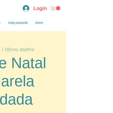
Login
s
Vale-presente
More
  |  
Oficina Josefina
e Natal
arela
rdada