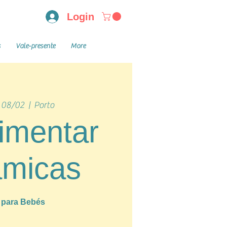
Login
s
Vale-presente
More
 08/02
  |  
Porto
imentar
âmicas
a para Bebés